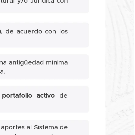
ural y/o Jurídica con
)
, de acuerdo con los
una antigüedad mínima
ia.
portafolio activo
de
aportes al Sistema de