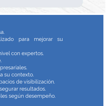
sa.
izado para mejorar su
nivel con expertos.
.
resariales.
a su contexto.
acios de visibilización.
asegurar resultados.
onales según desempeño.