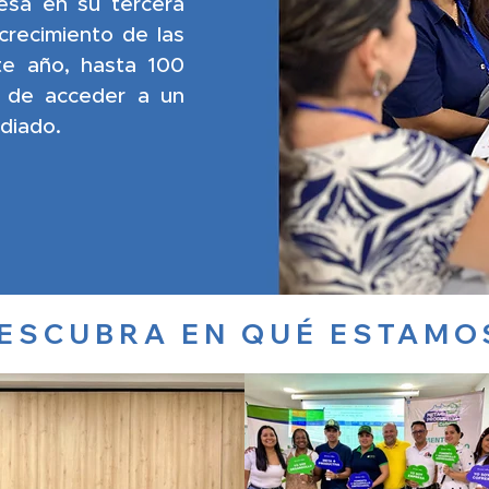
esa en su tercera
crecimiento de las
te año, hasta 100
d de acceder a un
idiado.
ESCUBRA EN QUÉ ESTAMO