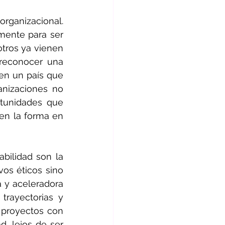
ganizacional. 
ente para ser 
tros ya vienen 
reconocer una 
en un país que 
nizaciones no 
tunidades que 
en la forma en 
bilidad son la 
os éticos sino 
 y aceleradora 
rayectorias y 
 proyectos con 
, lejos de ser 