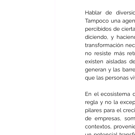
Hablar de diversi
Tampoco una agenda
percibidos de ciert
diciendo, y hacie
transformación nec
no resiste más re
existen aisladas d
generan y las barr
que las personas vi
En el ecosistema d
regla y no la excep
pilares para el cr
de empresas, somo
contextos, provenie
un potencial transf