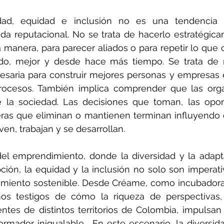
dad, equidad e inclusión no es una tendencia or
 reputacional. No se trata de hacerlo estratégicam
a manera, para parecer aliados o para repetir lo que o
ndo, mejor y desde hace más tiempo. Se trata de 
esaria para construir mejores personas y empresas 
trocesos. También implica comprender que las orga
e la sociedad. Las decisiones que toman, las opor
eras que eliminan o mantienen terminan influyendo 
ven, trabajan y se desarrollan.
el emprendimiento, donde la diversidad y la adapta
ción, la equidad y la inclusión no solo son imperativ
ecimiento sostenible. Desde Créame, como incubadora
s testigos de cómo la riqueza de perspectivas, t
ntes de distintos territorios de Colombia, impulsan
ormador inigualable.  En este escenario, la diversidad